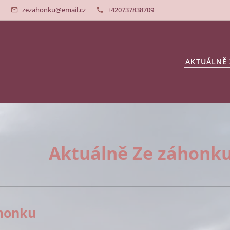
0
zezahonku@email.cz
+420737838709
AKTUÁLNĚ
Aktuálně Ze záhonk
áhonku