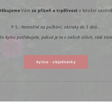
Děkujeme
Vám
za přízeň a trpělivost
v letošní sezóně
P.S.:
Nemožné na počkání, zázraky do 3 dnů
...
liv kytku potřebujete, pokud je to v našich silách, rádi Vá
Kytice - objednávky