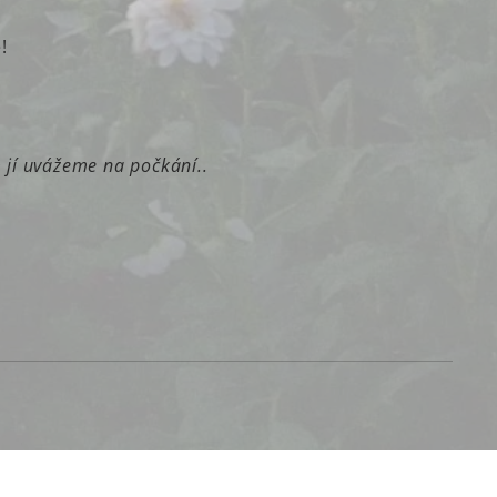
!
m jí uvážeme na počkání..